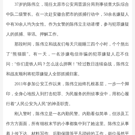
37岁的陈伟立，现任太原市公安局晋源分局刑事侦查大队综合
中队二级警长。在一次赴安徽合肥市的抓捕行动中，50余名嫌疑人
中有30余人均为女性。作为女警的陈伟立主动请缨，参与犯罪嫌疑
人的抓捕、审讯、押解工作。
那段时间，陈伟立和战友们每天只能睡三四个小时，个个熬出
了“熊猫眼”。有一天，一名涉嫌电信诈骗的犯罪嫌疑人忍不住
问：“你们是铁人吗？怎么这么拼啊！”经过数日连续奋战，陈伟立
和战友顺利将犯罪嫌疑人全部抓捕归案。
2011年参加公安工作以来，陈伟立始终扎根基层，一步一个脚
印，全身心地投入到打击犯罪、为民服务的刑侦事业中，用初心履
行着“人民公安为人民”的神圣职责。
刚入警时，陈伟立是一名内勤民警。内勤看似简单，但涉及工
作方方面面，所有细枝末节的小事都集中到了她这里。陈伟立从事
着上传下达、材料写作、后勤保障等平凡琐碎的工作，岗位虽然平