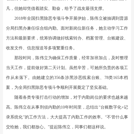
凡，但她却凭借着踏实、勤奋，给予了战友最强支撑。
2018年全国扫黑除恶专项斗争开展伊始，陈伟立被抽调到晋源
分局扫黑办兼任综合组内勤。面对新岗位新任务，她主动学习工作
方法和最新要求，统筹协调做好线索转办、档案管理、台账建设、
收发文件、信息报送等多项繁重任务。
那段时间，陈伟立为确保工作质量，经常加班加点，及时整理
当天工作，提前做好第二天计划。虽然辛苦，可她所负责的各项工
作从未落下。由她建立的356条涉黑涉恶线索台账、78类165本档
案，为全局扫黑除恶专项斗争顺利开展奠定了坚实基础。
随着各类专项打击行动的增加，对于内勤岗位的要求也越来越
高。陈伟立在从事刑侦内勤的10年时间里，总结出“台账数字化+记
录系统化”的工作方法，大大提高了内勤工作的效率。“不管什么事
交给她，我们都放心。”提起陈伟立，同事们都这样说。