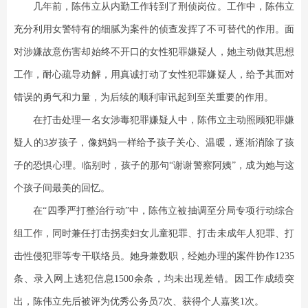
几年前，陈伟立从内勤工作转到了刑侦岗位。工作中，陈伟立
充分利用女警特有的细腻为案件的侦查发挥了不可替代的作用。面
对涉嫌故意伤害却始终不开口的女性犯罪嫌疑人，她主动做其思想
工作，耐心疏导劝解，用真诚打动了女性犯罪嫌疑人，给予其面对
错误的勇气和力量，为后续的顺利审讯起到至关重要的作用。
在打击处理一名女涉毒犯罪嫌疑人中，陈伟立主动照顾犯罪嫌
疑人的3岁孩子，像妈妈一样给予孩子关心、温暖，逐渐消除了孩
子的恐惧心理。临别时，孩子的那句“谢谢警察阿姨”，成为她与这
个孩子间最美的回忆。
在“四季严打整治行动”中，陈伟立被抽调至分局专项行动综合
组工作，同时兼任打击拐卖妇女儿童犯罪、打击未成年人犯罪、打
击性侵犯罪等专干联络员。她身兼数职，经她办理的案件协作1235
条、录入网上逃犯信息1500余条，均未出现差错。因工作成绩突
出，陈伟立先后被评为优秀公务员7次、获得个人嘉奖1次。